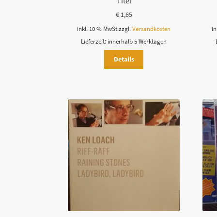
Titel
€
1,65
inkl. 10 % MwSt.
zzgl.
Versandkosten
in
Lieferzeit:
innerhalb 5 Werktagen
Details