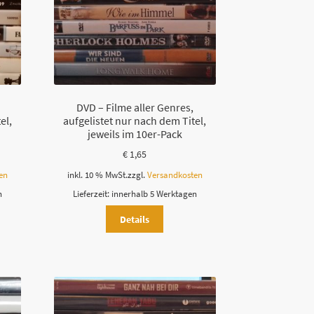
DVD – Filme aller Genres,
el,
aufgelistet nur nach dem Titel,
jeweils im 10er-Pack
€
1,65
en
inkl. 10 % MwSt.
zzgl.
Versandkosten
n
Lieferzeit:
innerhalb 5 Werktagen
Details