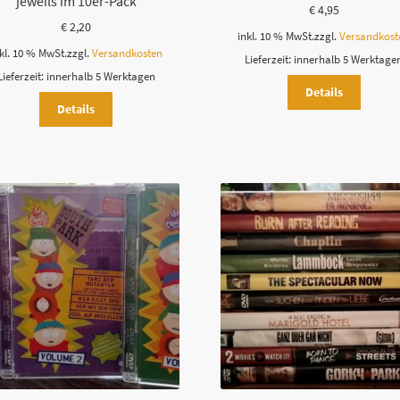
jeweils im 10er-Pack
€
4,95
€
2,20
inkl. 10 % MwSt.
zzgl.
Versandkost
kl. 10 % MwSt.
zzgl.
Versandkosten
Lieferzeit:
innerhalb 5 Werktage
Lieferzeit:
innerhalb 5 Werktagen
Details
Details