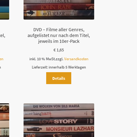
DVD – Filme aller Genres,
el,
aufgelistet nur nach dem Titel,
jeweils im 10er-Pack
€
1,65
en
inkl. 10 % MwSt.
zzgl.
Versandkosten
n
Lieferzeit:
innerhalb 5 Werktagen
Details