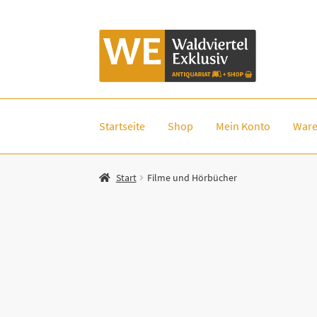
Zur
Zum
Navigation
Inhalt
springen
springen
Startseite
Shop
Mein Konto
Ware
Start
Filme und Hörbücher