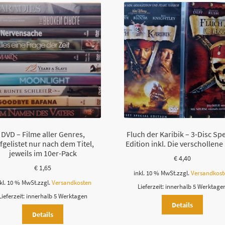
DVD – Filme aller Genres,
Fluch der Karibik – 3-Disc Spe
fgelistet nur nach dem Titel,
Edition inkl. Die verschollene
jeweils im 10er-Pack
€
4,40
€
1,65
inkl. 10 % MwSt.
zzgl.
Versandkost
kl. 10 % MwSt.
zzgl.
Versandkosten
Lieferzeit:
innerhalb 5 Werktage
Lieferzeit:
innerhalb 5 Werktagen
Details
Details