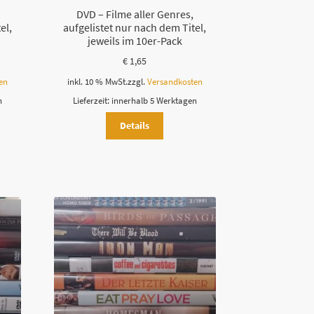
DVD – Filme aller Genres,
el,
aufgelistet nur nach dem Titel,
jeweils im 10er-Pack
€
1,65
en
inkl. 10 % MwSt.
zzgl.
Versandkosten
n
Lieferzeit:
innerhalb 5 Werktagen
Details