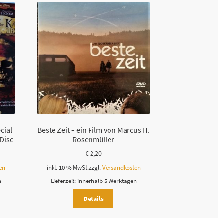
cial
Beste Zeit – ein Film von Marcus H.
 Disc
Rosenmüller
€
2,20
en
inkl. 10 % MwSt.
zzgl.
Versandkosten
n
Lieferzeit:
innerhalb 5 Werktagen
Details