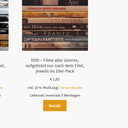
DVD – Filme aller Genres,
el,
aufgelistet nur nach dem Titel,
jeweils im 10er-Pack
€
1,65
en
inkl. 10 % MwSt.
zzgl.
Versandkosten
n
Lieferzeit:
innerhalb 5 Werktagen
Details