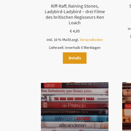
Riff-Raff, Raining Stones,
Ladybird-Ladybird – drei Filme
des britischen Regisseurs Ken
Loach
in
€
4,95
inkl. 10 % MwSt.
zzgl.
Versandkosten
Lieferzeit:
innerhalb 5 Werktagen
Details