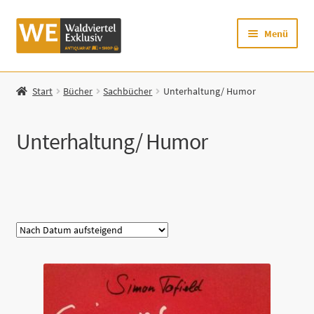
Zur
Zum
Menü
Navigation
Inhalt
springen
springen
Startseite
Start
Bücher
Sachbücher
Unterhaltung/ Humor
Shop
Unterhaltung/ Humor
Mein Konto
Warenkorb
Kategorie
Zur Waldviertel Exklusiv-Website