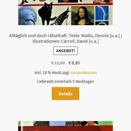
Alltäglich und doch rätselhaft. Texte: Wallis, Dennis [u.a.] ;
Illustrationen: Carroll, David [u.a.]
ANGEBOT!
Ursprünglicher
Aktueller
€
11,00
€
8,80
Preis
Preis
inkl. 10 % MwSt.
zzgl.
Versandkosten
war:
ist:
Lieferzeit:
innerhalb 5 Werktagen
€ 11,00
€ 8,80.
Details