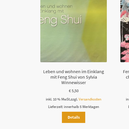
Leben und wohnen im Einklang
Fen
mit Feng Shui von Sylvia
c
Winnewisser
€
5,50
inkl. 10 % MwSt.
zzgl.
Versandkosten
in
Lieferzeit:
innerhalb 5 Werktagen
Details