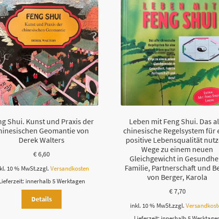
g Shui. Kunst und Praxis der
Leben mit Feng Shui. Das al
hinesischen Geomantie von
chinesische Regelsystem für 
Derek Walters
positive Lebensqualität nutz
Wege zu einem neuen
€
6,60
Gleichgewicht in Gesundhei
Familie, Partnerschaft und B
kl. 10 % MwSt.
zzgl.
Versandkosten
von Berger, Karola
Lieferzeit:
innerhalb 5 Werktagen
€
7,70
Details
inkl. 10 % MwSt.
zzgl.
Versandkost
Lieferzeit:
innerhalb 5 Werktage