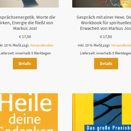
sprächsenergetik. Worte die
Gespräch mit einer Hexe. D
irken, Energie die fließt von
Workbook für spirituelle
Markus Josl
Erwachen von Markus Jos
€
17,50
€
17,50
kl. 10 % MwSt.
zzgl.
Versandkosten
inkl. 10 % MwSt.
zzgl.
Versandkost
Lieferzeit:
innerhalb 5 Werktagen
Lieferzeit:
innerhalb 5 Werktage
Details
Details