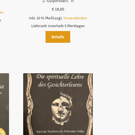
J. Guyonvarc´h
€
18,00
en
inkl. 10 % MwSt.
zzgl.
Versandkosten
n
Lieferzeit:
innerhalb 5 Werktagen
Details