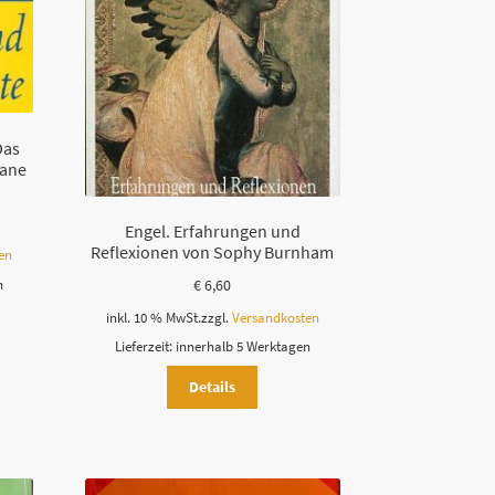
Das
iane
Engel. Erfahrungen und
Reflexionen von Sophy Burnham
en
€
6,60
n
inkl. 10 % MwSt.
zzgl.
Versandkosten
Lieferzeit:
innerhalb 5 Werktagen
Details