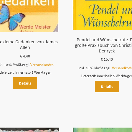
Pendel und Wünschelrute. 
le deine Gedanken von James
große Praxisbuch von Christ
Allen
Denryck
€
4,40
€
15,40
kl. 10 % MwSt.
zzgl.
Versandkosten
inkl. 10 % MwSt.
zzgl.
Versandkost
Lieferzeit:
innerhalb 5 Werktagen
Lieferzeit:
innerhalb 5 Werktage
Details
Details