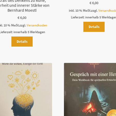
Kraft des Denkens zu Ruhe,
€
6,00
arheit und innerer Stärke von
Bernhard Moestl
inkl. 10 % MwSt.
zzgl.
Versandkost
€
6,00
Lieferzeit:
innerhalb 5 Werktage
kl. 10 % MwSt.
zzgl.
Versandkosten
Details
Lieferzeit:
innerhalb 5 Werktagen
Details