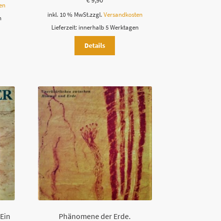
€
9,90
en
inkl. 10 % MwSt.
zzgl.
Versandkosten
n
Lieferzeit:
innerhalb 5 Werktagen
Details
 Ein
Phänomene der Erde.