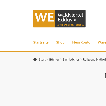
Zur
Zum
Navigation
Inhalt
springen
springen
Startseite
Shop
Mein Konto
Ware
Start
Bücher
Sachbücher
Religion/ Mythol