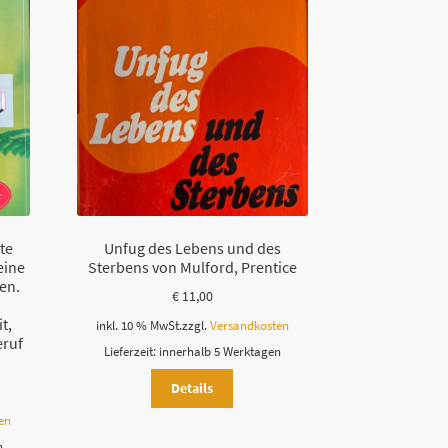
te
Unfug des Lebens und des
eine
Sterbens von Mulford, Prentice
en.
€
11,00
t,
inkl. 10 % MwSt.
zzgl.
Versandkosten
eruf
Lieferzeit:
innerhalb 5 Werktagen
Details
en
n