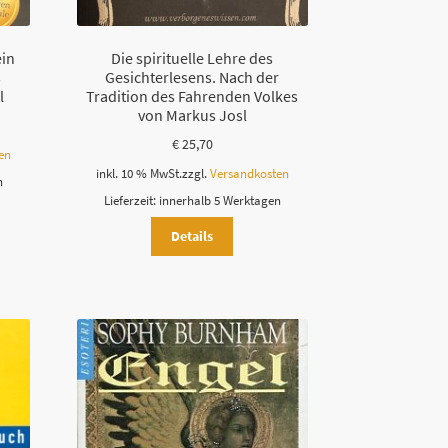
ein
Die spirituelle Lehre des
s
Gesichterlesens. Nach der
l
Tradition des Fahrenden Volkes
von Markus Josl
€
25,70
en
inkl. 10 % MwSt.
zzgl.
Versandkosten
n
Lieferzeit:
innerhalb 5 Werktagen
Details