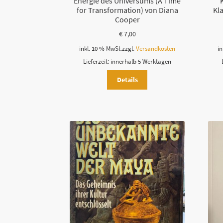
Energie des Universums (A Time
for Transformation) von Diana
Kl
Cooper
€
7,00
inkl. 10 % MwSt.
zzgl.
Versandkosten
in
Lieferzeit:
innerhalb 5 Werktagen
Details