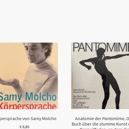
persprache von Samy Molcho
Anatomie der Pantomime. 
Buch über die stumme Kunst 
€
8,80