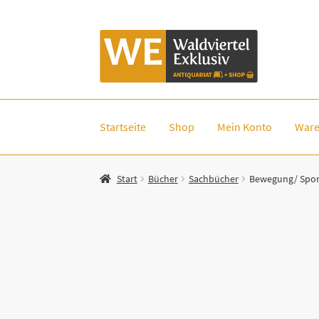
Zur
Zum
Navigation
Inhalt
springen
springen
Startseite
Shop
Mein Konto
Ware
Start
Bücher
Sachbücher
Bewegung/ Spor