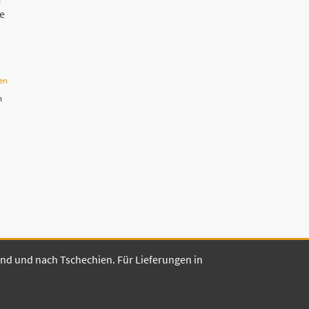
e
e
en
n
land und nach Tschechien. Für Lieferungen in