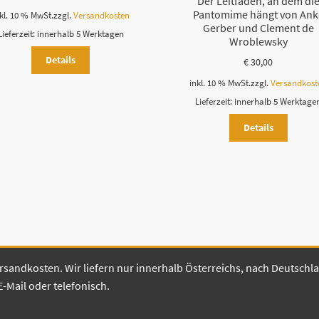
Der Leitfaden, an dem di
Pantomime hängt von Ank
kl. 10 % MwSt.
zzgl.
Versandkosten
Gerber und Clement de
Lieferzeit:
innerhalb 5 Werktagen
Wroblewsky
Details
€
30,00
inkl. 10 % MwSt.
zzgl.
Versandkost
Lieferzeit:
innerhalb 5 Werktage
Details
 Versandkosten. Wir liefern nur innerhalb Österreichs, nach Deutsch
E-Mail oder telefonisch.