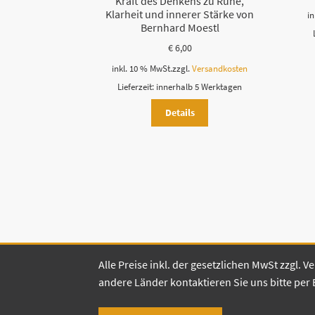
Kraft des Denkens zu Ruhe,
Klarheit und innerer Stärke von
in
Bernhard Moestl
€
6,00
inkl. 10 % MwSt.
zzgl.
Versandkosten
Lieferzeit:
innerhalb 5 Werktagen
Details
Alle Preise inkl. der gesetzlichen MwSt zzgl.
andere Länder kontaktieren Sie uns bitte per 