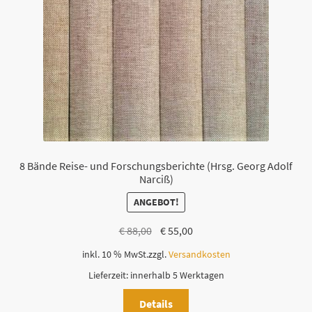
8 Bände Reise- und Forschungsberichte (Hrsg. Georg Adolf
Narciß)
ANGEBOT!
Ursprünglicher
Aktueller
€
88,00
€
55,00
Preis
Preis
inkl. 10 % MwSt.
zzgl.
Versandkosten
war:
ist:
Lieferzeit:
innerhalb 5 Werktagen
€ 88,00
€ 55,00.
Details