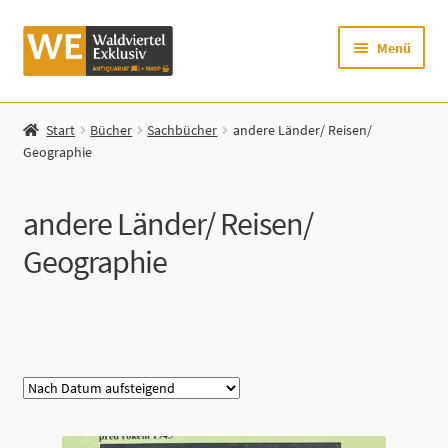
Zur
Zum
Menü
Navigation
Inhalt
springen
springen
Startseite
Start
Bücher
Sachbücher
andere Länder/ Reisen/
Geographie
Shop
Mein Konto
andere Länder/ Reisen/
Geographie
Warenkorb
Zur Waldviertel Exklusiv-Website
Kategorie