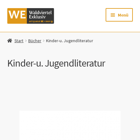
Zur
Zum
Menü
Navigation
Inhalt
springen
springen
Startseite
Start
Bücher
Kinder-u. Jugendliteratur
Shop
Kinder-u. Jugendliteratur
Mein Konto
Warenkorb
Kategorie
Zur Waldviertel Exklusiv-Website